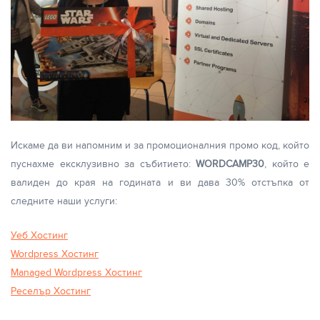
Искаме да ви напомним и за промоционалния промо код, който
пуснахме ексклузивно за събитието:
WORDCAMP30
, който е
валиден до края на годината и ви дава 30% отстъпка от
следните наши услуги:
Уеб Хостинг
Wordpress Хостинг
Managed Wordpress Хостинг
Реселър Хостинг