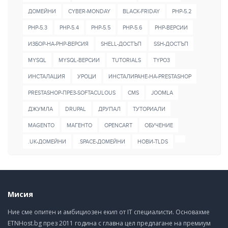
ДОМЕЙНИ
CYBER-MONDAY
BLACK-FRIDAY
PHP-5.2
PHP-5.3
PHP-5.4
PHP-5.5
PHP-5.6
PHP-ВЕРСИИ
ИЗБОР-НА-PHP-ВЕРСИЯ
SHELL-ДОСТЪП
SSH-ДОСТЪП
MYSQL
MYSQL-ВЕРСИИ
TUTORIALS
TYPO3
ИНСТАЛАЦИЯ
УРОЦИ
ИНСТАЛИРАНЕ-НА-PRESTASHOP
PRESTASHOP-ПРЕЗ-SOFTACULOUS
CMS
JOOMLA
ДЖУМЛА
DRUPAL
ДРУПАЛ
ТУТОРИАЛИ
MAGENTO
МАГЕНТО
OPENCART
ОБУЧЕНИЕ
.UK-ДОМЕЙНИ
.SPACE-ДОМЕЙНИ
НОВИ-TLDS
Мисия
Ние сме опитен и амбициозен екип от IT специалисти. Основахме
ETNHost.bg през 2011 година с главна цел предлагане на премиум