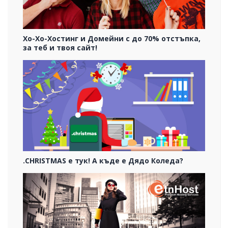
Хо-Хо-Хостинг и Домейни с до 70% отстъпка,
за теб и твоя сайт!
.CHRISTMAS е тук! А къде е Дядо Коледа?