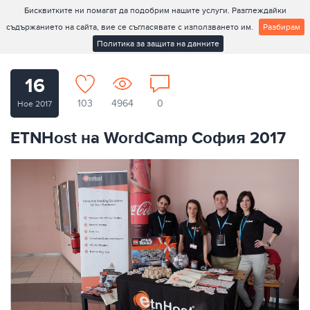
Бисквитките ни помагат да подобрим нашите услуги. Разглеждайки
съдържанието на сайта, вие се съгласявате с използването им.
Разбирам
Политика за защита на данните
16
103
4964
0
Ное 2017
ETNHost на WordCamp София 2017