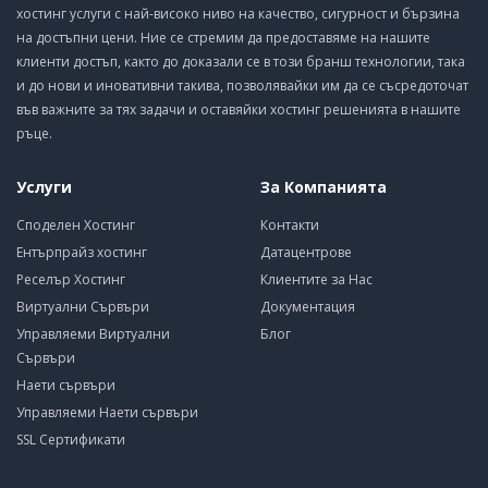
хостинг услуги с най-високо ниво на качество, сигурност и бързина
на достъпни цени. Ние се стремим да предоставяме на нашите
клиенти достъп, както до доказали се в този бранш технологии, така
и до нови и иновативни такива, позволявайки им да се съсредоточат
във важните за тях задачи и оставяйки хостинг решенията в нашите
ръце.
Услуги
За Компанията
Споделен Хостинг
Контакти
Ентърпрайз хостинг
Датацентрове
Реселър Хостинг
Клиентите за Нас
Виртуални Сървъри
Документация
Управляеми Виртуални
Блог
Сървъри
Наети сървъри
Управляеми Наети сървъри
SSL Сертификати