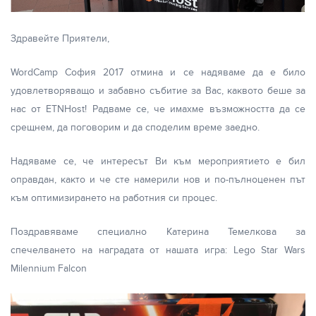
Здравейте Приятели,
WordCamp София 2017 отмина и се надяваме да е било
удовлетворяващо и забавно събитие за Вас, каквото беше за
нас от ETNHost! Радваме се, че имахме възможността да се
срещнем, да поговорим и да споделим време заедно.
Надяваме се, че интересът Ви към мероприятието е бил
оправдан, както и че сте намерили нов и по-пълноценен път
към оптимизирането на работния си процес.
Поздравяваме специално Катерина Темелкова за
спечелването на наградата от нашата игра: Lego Star Wars
Milennium Falcon