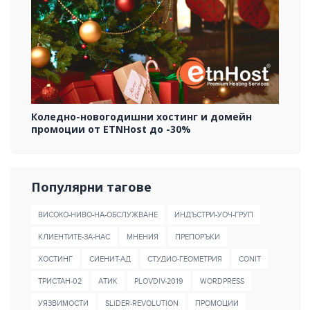
Коледно-новогодишни хостинг и домейн
промоции от ETNHost до -30%
Популярни тагове
ВИСОКО-НИВО-НА-ОБСЛУЖВАНЕ
ИНДЪСТРИ-УОЧ-ГРУП
КЛИЕНТИТЕ-ЗА-НАС
МНЕНИЯ
ПРЕПОРЪКИ
ХОСТИНГ
СИЕНИТ-АД
СТУДИО-ГЕОМЕТРИЯ
CONIT
ТРИСТАН-02
AТИК
PLOVDIV-2019
WORDPRESS
УЯЗВИМОСТИ
SLIDER-REVOLUTION
ПРОМОЦИИ