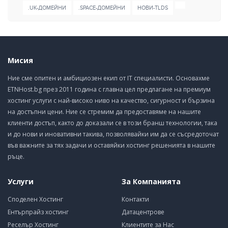
.UK-ДОМЕЙНИ
.SPACE-ДОМЕЙНИ
НОВИ-TLDS
Мисия
Ние сме опитен и амбициозен екип от IT специалисти. Основахме
ETNHost.bg през 2011 година с главна цел предлагане на премиум
хостинг услуги с най-високо ниво на качество, сигурност и бързина
на достъпни цени. Ние се стремим да предоставяме на нашите
клиенти достъп, както до доказали се в този бранш технологии, така
и до нови и иновативни такива, позволявайки им да се съсредоточат
във важните за тях задачи и оставяйки хостинг решенията в нашите
ръце.
Услуги
За Компанията
Споделен Хостинг
Контакти
Ентърпрайз хостинг
Датацентрове
Реселър Хостинг
Клиентите за Нас