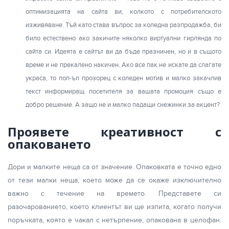
оптимизацията на сайта ви, колкото с потребителското
изживяване. Тъй като става въпрос за коледна разпродажба, би
било естествено ако закичите няколко виртуални гирлянда по
сайта си. Идеята е сайтът ви да бъде празничен, но и в същото
време и не прекалено накичен. Ако все пак не искате да слагате
украса, то поп-ъп прозорец с коледен мотив и малко закачлив
текст информиращ посетителя за вашата промоция също е
добро решение. А защо не и малко падащи снежинки за акцент?
Проявете креативност с
опаковането
Дори и малките неща са от значение. Опаковката е точно едно
от тези малки неща, което може да се окаже изключително
важно с течение на времето. Представете си
разочарованието, което клиентът ви ще изпита, когато получи
поръчката, която е чакал с нетърпение, опакована в целофан.