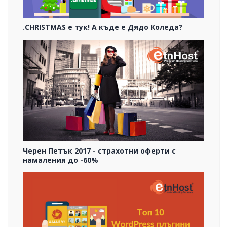
.CHRISTMAS е тук! А къде е Дядо Коледа?
Черен Петък 2017 - страхотни оферти с
намаления до -60%