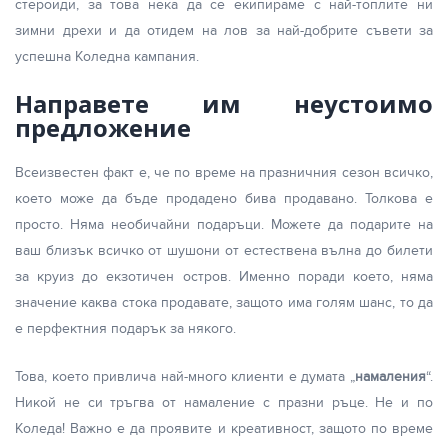
стероиди, за това нека да се екипираме с най-топлите ни
зимни дрехи и да отидем на лов за най-добрите съвети за
успешна Коледна кампания.
Направете им неустоимо
предложение
Всеизвестен факт е, че по време на празничния сезон всичко,
което може да бъде продадено бива продавано. Толкова е
просто. Няма необичайни подаръци. Можете да подарите на
ваш близък всичко от шушони от естествена вълна до билети
за круиз до екзотичен остров. Именно поради което, няма
значение каква стока продавате, защото има голям шанс, то да
е перфектния подарък за някого.
Това, което привлича най-много клиенти е думата „
намаления
“.
Никой не си тръгва от намаление с празни ръце. Не и по
Коледа! Важно е да проявите и креативност, защото по време