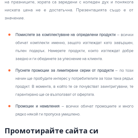
на празниците, хората са заредени с коледен дух и понякога
ниската цена не е достатъчна. Презентацията също е от
значение.
Помислете за комплектуване на определени продукти
– всички
обичат комплекти именно, защото изглеждат като завършен,
пълен подарък. Намерете продукти, които изглеждат добре
заедно и ги обединете за улеснение на клиента.
Пуснете промоции за лимитирани серии от продукти
– по този
начин ще пробудите интерес у потребителите за този така рядък
продукт. В момента, в който те се почувстват заинтригувани, те
гарантирано ще се възползват от офертата.
Промоции и намаления
– всички обичат промоциите и много
рядко някой ги пропуска умишлено.
Промотирайте сайта си