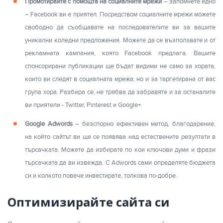
Промотирайте с помощта на социалните мрежи
– запомнете едно
– Facebook ви е приятел. Посредством социалните мрежи можете
свободно да съобщавате на последователите ви за вашите
уникални коледни предложения. Можете да се възползвате и от
рекламната кампания, която Facebook предлага. Вашите
спонсорирани публикации ще бъдат видими не само за хората,
които ви следят в социалната мрежа, но и за таргетирана от вас
група хора. Разбира се, не трябва да забравяте и за останалите
ви приятели - Twitter, Pinterest и Google+.
Google Adwords
– безспорно ефективен метод, благодарение,
на който сайтът ви ще се появява над естествените резултати в
търсачката. Можете да избирате по кои ключови думи и фрази
търсачката да ви извежда. С Adwords сами определяте бюджета
си и колкото повече инвестирате, толкова по-добре.
Оптимизирайте сайта си