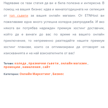
Надяваме се тази статия да ви е била полезна и интересна. В
помощ на вашия бизнес идва и миналогодишната ни селекция
от
топ съвети
за вашия онлайн магазин. От ETNHost ви
пожелаваме една много успешна коледна разпродажба. И ако
някога ви потрябва надежден премиум хостинг доставчик,
който да е винаги до вас по време на вашето онлайн
приключение, то непременно разгледайте нашите премиум
хостинг планове, които са оптимизирани да отговорят на
изискванията и на най взискателните от вас!
коледа
празнични съвети
онлайн магазин
Тагове:
,
,
,
промоции
намаления
сайт
,
,
Онлайн Маркетинг
Бизнес
Категории:
,