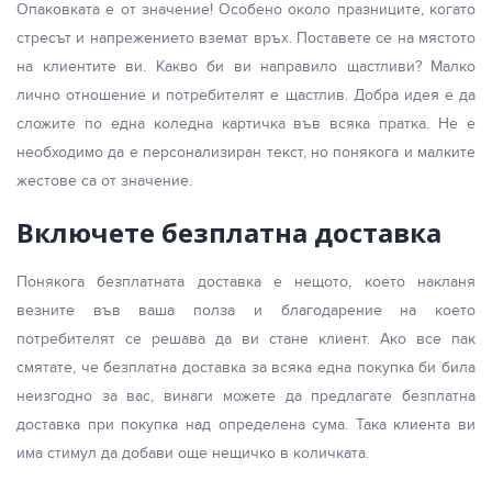
Опаковката е от значение! Особено около празниците, когато
стресът и напрежението вземат връх. Поставете се на мястото
на клиентите ви. Какво би ви направило щастливи? Малко
лично отношение и потребителят е щастлив. Добра идея е да
сложите по една коледна картичка във всяка пратка. Не е
необходимо да е персонализиран текст, но понякога и малките
жестове са от значение.
Включете безплатна доставка
Понякога безплатната доставка е нещото, което накланя
везните във ваша полза и благодарение на което
потребителят се решава да ви стане клиент. Ако все пак
смятате, че безплатна доставка за всяка една покупка би била
неизгодно за вас, винаги можете да предлагате безплатна
доставка при покупка над определена сума. Така клиента ви
има стимул да добави още нещичко в количката.