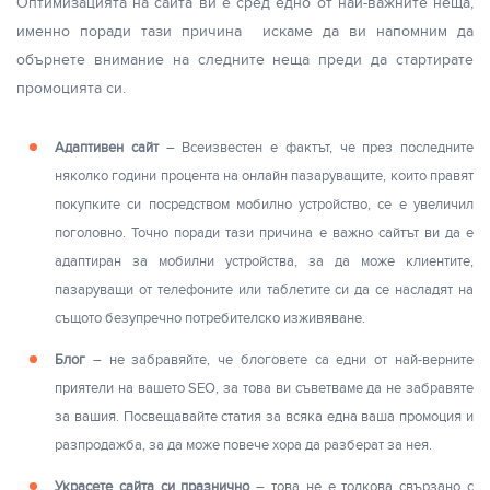
Оптимизацията на сайта ви е сред едно от най-важните неща,
именно поради тази причина искаме да ви напомним да
обърнете внимание на следните неща преди да стартирате
промоцията си.
Адаптивен сайт
– Всеизвестен е фактът, че през последните
няколко години процента на онлайн пазаруващите, които правят
покупките си посредством мобилно устройство, се е увеличил
поголовно. Точно поради тази причина е важно сайтът ви да е
адаптиран за мобилни устройства, за да може клиентите,
пазаруващи от телефоните или таблетите си да се насладят на
същото безупречно потребителско изживяване.
Блог
– не забравяйте, че блоговете са едни от най-верните
приятели на вашето SEO, за това ви съветваме да не забравяте
за вашия. Посвещавайте статия за всяка една ваша промоция и
разпродажба, за да може повече хора да разберат за нея.
Украсете сайта си празнично
– това не е толкова свързано с