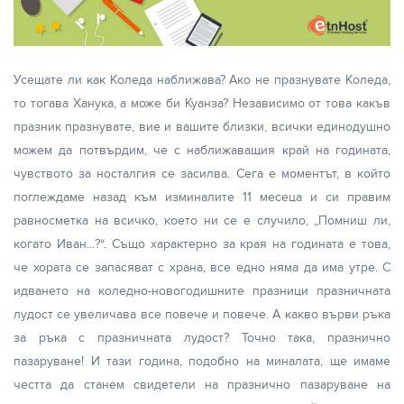
Усещате ли как Коледа наближава? Ако не празнувате Коледа,
то тогава Ханука, а може би Куанза? Независимо от това какъв
празник празнувате, вие и вашите близки, всички единодушно
можем да потвърдим, че с наближаващия край на годината,
чувството за носталгия се засилва. Сега е моментът, в който
поглеждаме назад към изминалите 11 месеца и си правим
равносметка на всичко, което ни се е случило, „Помниш ли,
когато Иван...?“. Също характерно за края на годината е това,
че хората се запасяват с храна, все едно няма да има утре. С
идването на коледно-новогодишните празници празничната
лудост се увеличава все повече и повече. А какво върви ръка
за ръка с празничната лудост? Точно така, празнично
пазаруване! И тази година, подобно на миналата, ще имаме
честта да станем свидетели на празнично пазаруване на