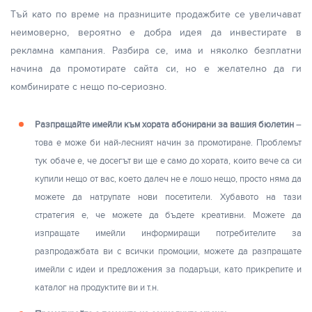
Тъй като по време на празниците продажбите се увеличават
неимоверно, вероятно е добра идея да инвестирате в
рекламна кампания. Разбира се, има и няколко безплатни
начина да промотирате сайта си, но е желателно да ги
комбинирате с нещо по-сериозно.
Разпращайте имейли към хората абонирани за вашия бюлетин
–
това е може би най-лесният начин за промотиране. Проблемът
тук обаче е, че досегът ви ще е само до хората, които вече са си
купили нещо от вас, което далеч не е лошо нещо, просто няма да
можете да натрупате нови посетители. Хубавото на тази
стратегия е, че можете да бъдете креативни. Можете да
изпращате имейли информиращи потребителите за
разпродажбата ви с всички промоции, можете да разпращате
имейли с идеи и предложения за подаръци, като прикрепите и
каталог на продуктите ви и т.н.