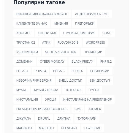
Популярни тагове
ВИСОКО-НИВО-НА-ОБСЛУЖВАНЕ
ИНДЪСТРИ-УОЧ-ГРУП
КЛИЕНТИТЕ-ЗА-НАС
МНЕНИЯ
ПРЕПОРЪКИ
ХОСТИНГ
СИЕНИТ-АД
СТУДИО-ГЕОМЕТРИЯ
CONIT
ТРИСТАН-02
AТИК
PLOVDIV-2019
WORDPRESS
УЯЗВИМОСТИ
SLIDER-REVOLUTION
ПРОМОЦИИ
ДОМЕЙНИ
CYBER-MONDAY
BLACK-FRIDAY
PHP-5.2
PHP-5.3
PHP-5.4
PHP-5.5
PHP-5.6
PHP-ВЕРСИИ
ИЗБОР-НА-PHP-ВЕРСИЯ
SHELL-ДОСТЪП
SSH-ДОСТЪП
MYSQL
MYSQL-ВЕРСИИ
TUTORIALS
TYPO3
ИНСТАЛАЦИЯ
УРОЦИ
ИНСТАЛИРАНЕ-НА-PRESTASHOP
PRESTASHOP-ПРЕЗ-SOFTACULOUS
CMS
JOOMLA
ДЖУМЛА
DRUPAL
ДРУПАЛ
ТУТОРИАЛИ
MAGENTO
МАГЕНТО
OPENCART
ОБУЧЕНИЕ