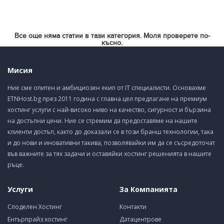
Все още няма статии в тази категория. Моля проверете по-
късно.
Мисия
Ние сме опитен и амбициозен екип от IT специалисти. Основахме
ETNHost.bg през 2011 година с главна цел предлагане на премиум
хостинг услуги с най-високо ниво на качество, сигурност и бързина
на достъпни цени. Ние се стремим да предоставяме на нашите
клиенти достъп, както до доказали се в този бранш технологии, така
и до нови и иновативни такива, позволявайки им да се съсредоточат
във важните за тях задачи и оставяйки хостинг решенията в нашите
ръце.
Услуги
За Компанията
Споделен Хостинг
Контакти
Ентърпрайз хостинг
Датацентрове