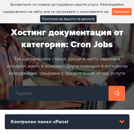
Бисквитките ни помагат да подобрим нашите услуги. Разглеждайки
съдържанието на сайта, вие се съгласявате с използването им.
Разбирам
Политика за защита на данните
Хостинг документация от
категория: Cron Jobs
Тук ще намерите статии, уроци и често задавани
въпроси, както и всякаква друга помощна и интересна
информация, свързана с предлаганите от нас услуги
Контролен панел cPanel