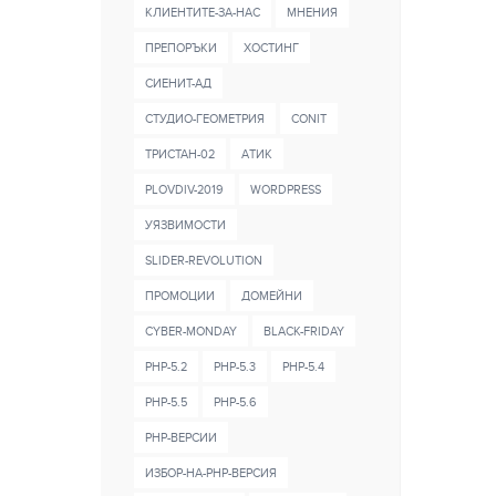
КЛИЕНТИТЕ-ЗА-НАС
МНЕНИЯ
ПРЕПОРЪКИ
ХОСТИНГ
СИЕНИТ-АД
СТУДИО-ГЕОМЕТРИЯ
CONIT
ТРИСТАН-02
AТИК
PLOVDIV-2019
WORDPRESS
УЯЗВИМОСТИ
SLIDER-REVOLUTION
ПРОМОЦИИ
ДОМЕЙНИ
CYBER-MONDAY
BLACK-FRIDAY
PHP-5.2
PHP-5.3
PHP-5.4
PHP-5.5
PHP-5.6
PHP-ВЕРСИИ
ИЗБОР-НА-PHP-ВЕРСИЯ