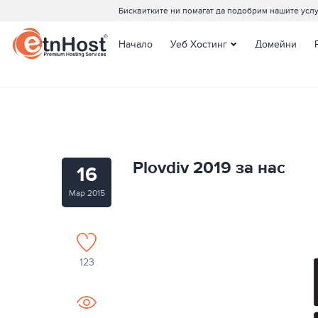
Бисквитките ни помагат да подобрим нашите услу
Начало
Уеб Хостинг
Домейни
Споделен Хостинг
Joomla Хостинг
WordPress Хостинг
Managed WordPress
Хостинг
Plovdiv 2019 за нас
16
Мар 2015
123