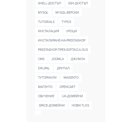
SHELL-ДОСТЪП
SSH-ДОСТЪП
MYSQL
MYSQL-ВЕРСИИ
TUTORIALS
TYPO3
ИНСТАЛАЦИЯ
УРОЦИ
ИНСТАЛИРАНЕ-НА-PRESTASHOP
PRESTASHOP-ПРЕЗ-SOFTACULOUS
CMS
JOOMLA
ДЖУМЛА
DRUPAL
ДРУПАЛ
ТУТОРИАЛИ
MAGENTO
МАГЕНТО
OPENCART
ОБУЧЕНИЕ
.UK-ДОМЕЙНИ
.SPACE-ДОМЕЙНИ
НОВИ-TLDS