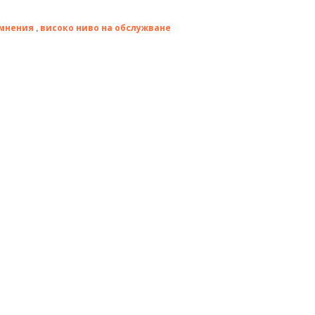
мнения
високо ниво на обслужване
,