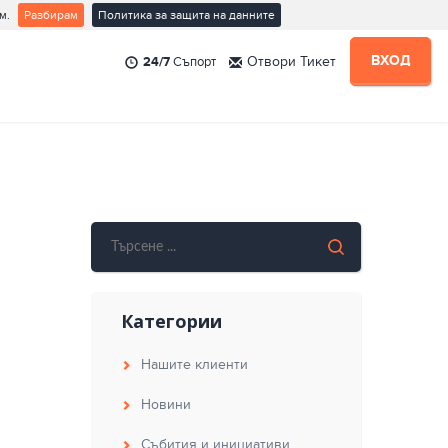
м.
Разбирам
Политика за защита на данните
ВХОД
24/7
Съпорт
Отвори Тикет
ър
е
 Нас
я
Категории
Нашите клиенти
Новини
Събития и инициативи