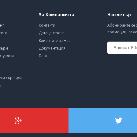
За Компанията
Нюзлетър
нг
Контакти
Абонирайте се 
промоции, секю
тинг
Датацентрове
г
Клиентите за Нас
въри
Документация
ртуални
Блог
ети сървъри
и