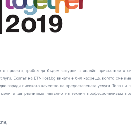
те проекти, трябва да бъдем сигурни в онлайн присъствието си
услуги. Екипът на ETNHost.bg винаги е бил насреща, когато сме им
ядко заради високото качество на предоставената услуга. Това ни 
 цели и да разчитаме напълно на техния професионализъм при
019,