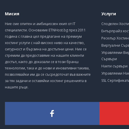
Мисия
Услуги
Ние сме опитен и амбициозен екип от IT
Споделен Хости
специалисти. Основахме ETNHost.bg през 2011
Ентърпрайз хос
година с главна цел предлагане на премиум
Реселър Хостин
хостинг услуги с най-високо ниво на качество,
Виртуални Сър
сигурност и бързина на достъпни цени. Ние се
Управляеми Ви
стремим да предоставяме на нашите клиенти
Сървъри
достъп, както до доказали се в този бранш
Наети сървъри
технологии, така и до нови и иновативни такива,
Управляеми На
позволявайки им да се съсредоточат във важните
SSL Сертификат
за тях задачи и оставяйки хостинг решенията в
нашите ръце.