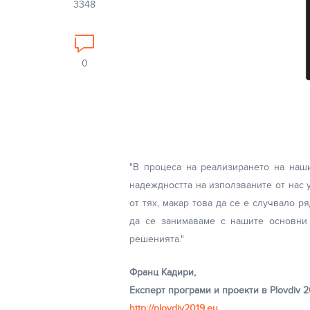
3348
0
"В процеса на реализирането на наши
надеждността на използваните от нас 
от тях, макар това да се е случвало р
да се занимаваме с нашите основни
решенията."
Франц Кадири,
Експерт програми и проекти в Plovdiv 2
http://plovdiv2019.eu