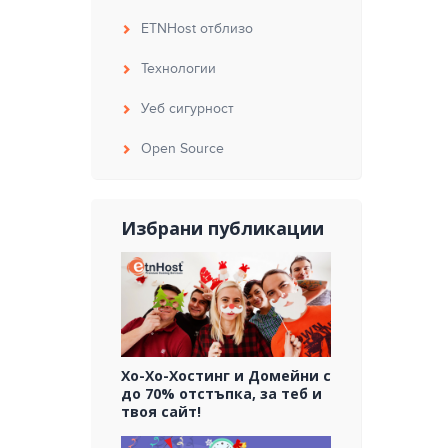
ETNHost отблизо
Технологии
Уеб сигурност
Open Source
Избрани публикации
Хо-Хо-Хостинг и Домейни с
до 70% отстъпка, за теб и
твоя сайт!