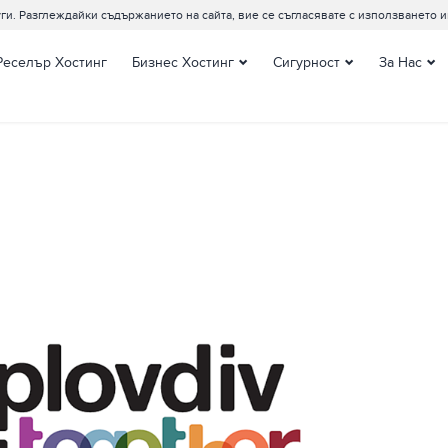
ги. Разглеждайки съдържанието на сайта, вие се съгласявате с използването и
Реселър Хостинг
Бизнес Хостинг
Сигурност
За Нас
Ентърпрайз Хостинг
SSL сертификати
Контакти
Виртуални сървъри
Съпорт Цент
Управляеми Виртуални
Датацентров
сървъри
Клиентите за
Наети сървъри
Блог
Управляеми наети
Документаци
сървъри
Сървър Мениджмънт