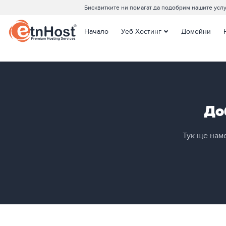
Бисквитките ни помагат да подобрим нашите услу
Начало
Уеб Хостинг
Домейни
Споделен Хостинг
Joomla Хостинг
WordPress Хостинг
Managed WordPress
Хостинг
До
Тук ще нам