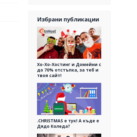
Избрани публикации
Хо-Хо-Хостинг и Домейни с
до 70% отстъпка, за теб и
твоя сайт!
.CHRISTMAS е тук! А къде е
Дядо Коледа?