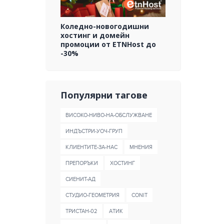
Коледно-новогодишни
хостинг и домейн
промоции от ETNHost до
-30%
Популярни тагове
ВИСОКО-НИВО-НА-ОБСЛУЖВАНЕ
ИНДЪСТРИ-УОЧ-ГРУП
КЛИЕНТИТЕ-ЗА-НАС
МНЕНИЯ
ПРЕПОРЪКИ
ХОСТИНГ
СИЕНИТ-АД
СТУДИО-ГЕОМЕТРИЯ
CONIT
ТРИСТАН-02
AТИК