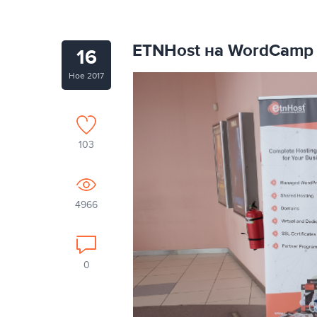
ETNHost на WordCamp
16
Ное 2017
103
4966
0