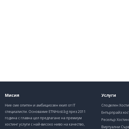
Мисия
Услуги
Ние сме опитен и амбициозен екип от IT
Споделен Хости
специалисти. Основахме ETNHost.bg през 2011
Ентърпрайз хос
година с главна цел предлагане на премиум
Реселър Хостин
хостинг услуги с най-високо ниво на качество,
Виртуални Сър