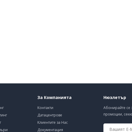
За Компанията
Нюзлетър
нг
Контакти
Абонирайте се 
промоции, секю
тинг
Датацентрове
г
Клиентите за Нас
въри
Документация