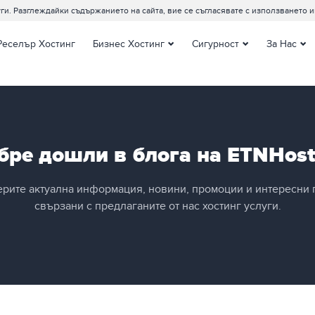
ги. Разглеждайки съдържанието на сайта, вие се съгласявате с използването и
Реселър Хостинг
Бизнес Хостинг
Сигурност
За Нас
Ентърпрайз Хостинг
SSL сертификати
Контакти
Виртуални сървъри
Съпорт Цент
Управляеми Виртуални
Датацентров
сървъри
Клиентите за
Наети сървъри
бре дошли в блога на ETNHost
Блог
Управляеми наети
Документаци
сървъри
ерите актуална информация, новини, промоции и интересни 
Сървър Мениджмънт
свързани с предлаганите от нас хостинг услуги.