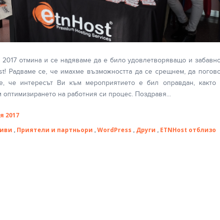
2017 отмина и се надяваме да е било удовлетворяващо и забавн
st! Радваме се, че имахме възможността да се срещнем, да погов
е, че интересът Ви към мероприятието е бил оправдан, както 
 оптимизирането на работния си процес. Поздравя...
я 2017
тиви
Приятели и партньори
WordPress
Други
ETNHost отблизо
,
,
,
,