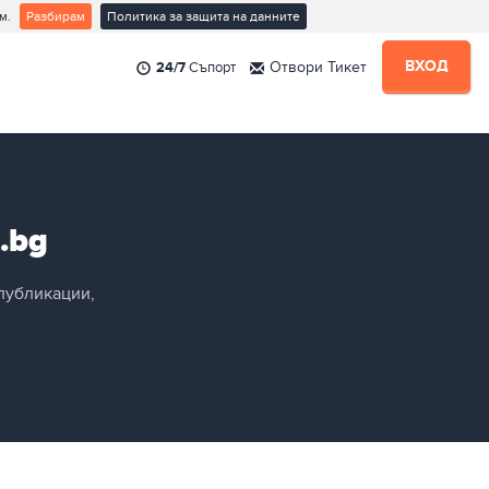
м.
Разбирам
Политика за защита на данните
ВХОД
24/7
Съпорт
Отвори Тикет
ър
е
 Нас
.bg
я
публикации,