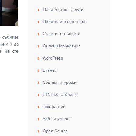
Нови хостинг услуги
Приятели и партньори
Съвети от съпорта
о събитие
орим и да
Онлайн Маркетинг
и че сте
WordPress
Бизнес
Социални мрежи
ETNHost отблизо
Технологии
Уеб сигурност
Open Source