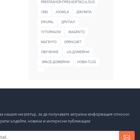
PRESTASHOP-ПРЕЗ-SOFTACULOUS
CMS
JOOMLA
ДЖУМЛА
DRUPAL
ДРУПАЛ
ТУТОРИАЛИ
MAGENTO
МАГЕНТО
OPENCART
ОБУЧЕНИЕ
.UK-ДОМЕЙНИ
.SPACE-ДОМЕЙНИ
НОВИ-TLDS
за нашия нюзлетър, за да получавате актуална информация относно
рити ъпдейти, новини и интересни публикации