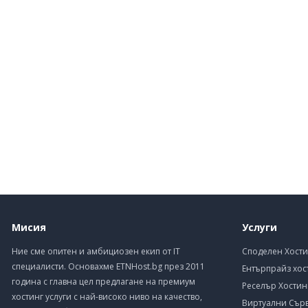
Мисия
Услуги
Ние сме опитен и амбициозен екип от IT
Споделен Хости
специалисти. Основахме ETNHost.bg през 2011
Ентърпрайз хос
година с главна цел предлагане на премиум
Реселър Хостин
хостинг услуги с най-високо ниво на качество,
Виртуални Сър