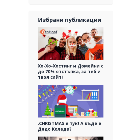
Избрани публикации
Хо-Хо-Хостинг и Домейни с
до 70% отстъпка, за теб и
твоя сайт!
.CHRISTMAS е тук! А къде е
Дядо Коледа?