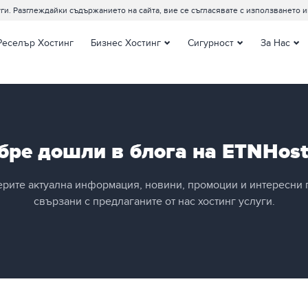
ги. Разглеждайки съдържанието на сайта, вие се съгласявате с използването и
Реселър Хостинг
Бизнес Хостинг
Сигурност
За Нас
Ентърпрайз Хостинг
SSL сертификати
Контакти
Виртуални сървъри
Съпорт Цент
Управляеми Виртуални
Датацентров
сървъри
Клиентите за
Наети сървъри
бре дошли в блога на ETNHost
Блог
Управляеми наети
Документаци
сървъри
ерите актуална информация, новини, промоции и интересни 
Сървър Мениджмънт
свързани с предлаганите от нас хостинг услуги.