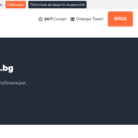
м.
Разбирам
Политика за защита на данните
ВХОД
24/7
Съпорт
Отвори Тикет
ър
е
 Нас
.bg
я
публикации,