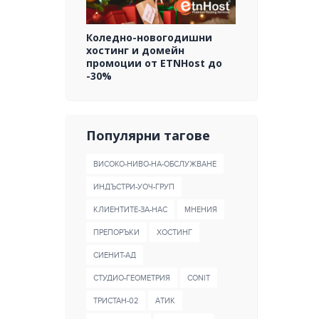
Коледно-новогодишни
хостинг и домейн
промоции от ETNHost до
-30%
Популярни тагове
ВИСОКО-НИВО-НА-ОБСЛУЖВАНЕ
ИНДЪСТРИ-УОЧ-ГРУП
КЛИЕНТИТЕ-ЗА-НАС
МНЕНИЯ
ПРЕПОРЪКИ
ХОСТИНГ
СИЕНИТ-АД
СТУДИО-ГЕОМЕТРИЯ
CONIT
ТРИСТАН-02
AТИК