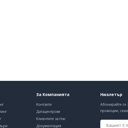
За Компанията
Нюзлетър
нг
Контакти
Абонирайте се 
промоции, секю
тинг
Датацентрове
г
Клиентите за Нас
въри
Документация