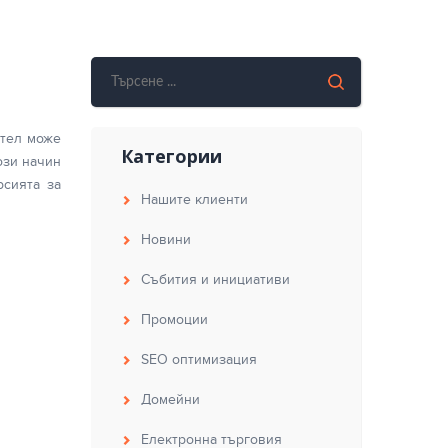
бител може
Категории
ози начин
рсията за
Нашите клиенти
Новини
Събития и инициативи
Промоции
SEO оптимизация
Домейни
Електронна търговия