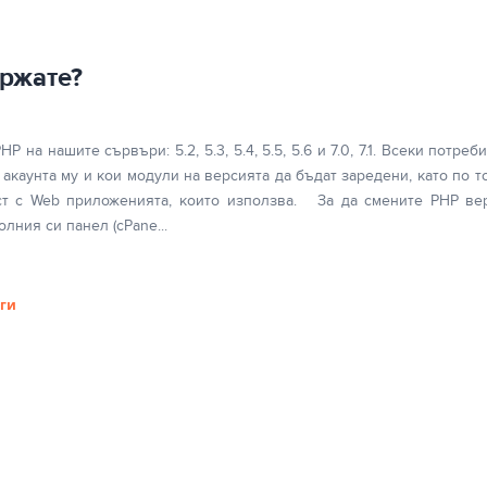
ржате?
на нашите сървъри: 5.2, 5.3, 5.4, 5.5, 5.6 и 7.0, 7.1. Всеки потре
 акаунта му и кои модули на версията да бъдат заредени, като по т
ст с Web приложенията, които използва. За да смените PHP ве
олния си панел (cPane...
ги