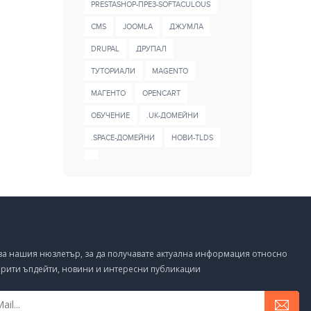
PRESTASHOP-ПРЕЗ-SOFTACULOUS
CMS
JOOMLA
ДЖУМЛА
DRUPAL
ДРУПАЛ
ТУТОРИАЛИ
MAGENTO
МАГЕНТО
OPENCART
ОБУЧЕНИЕ
.UK-ДОМЕЙНИ
.SPACE-ДОМЕЙНИ
НОВИ-TLDS
за нашия нюзлетър, за да получавате актуална информация относно
рити ъпдейти, новини и интересни публикации