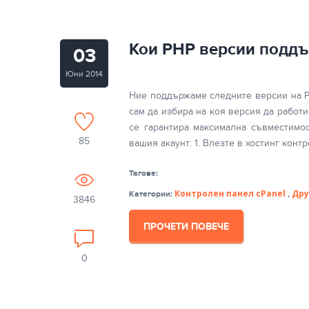
Кои PHP версии поддъ
03
Юни 2014
Ние поддържаме следните версии на PHP 
сам да избира на коя версия да работи
се гарантира максимална съвместимо
85
вашия акаунт: 1. Влезте в хостинг контр
Тагове:
Контролен панел cPanel
Дру
Категории:
,
3846
ПРОЧЕТИ ПОВЕЧЕ
0