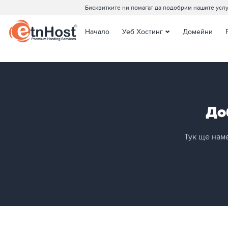
Бисквитките ни помагат да подобрим нашите услу
Начало
Уеб Хостинг
Домейни
Споделен Хостинг
Joomla Хостинг
WordPress Хостинг
Managed WordPress
Хостинг
До
Тук ще нам