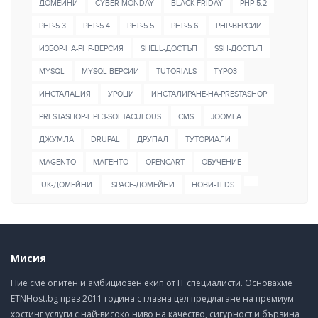
ДОМЕЙНИ
CYBER-MONDAY
BLACK-FRIDAY
PHP-5.2
PHP-5.3
PHP-5.4
PHP-5.5
PHP-5.6
PHP-ВЕРСИИ
ИЗБОР-НА-PHP-ВЕРСИЯ
SHELL-ДОСТЪП
SSH-ДОСТЪП
MYSQL
MYSQL-ВЕРСИИ
TUTORIALS
TYPO3
ИНСТАЛАЦИЯ
УРОЦИ
ИНСТАЛИРАНЕ-НА-PRESTASHOP
PRESTASHOP-ПРЕЗ-SOFTACULOUS
CMS
JOOMLA
ДЖУМЛА
DRUPAL
ДРУПАЛ
ТУТОРИАЛИ
MAGENTO
МАГЕНТО
OPENCART
ОБУЧЕНИЕ
.UK-ДОМЕЙНИ
.SPACE-ДОМЕЙНИ
НОВИ-TLDS
Мисия
Ние сме опитен и амбициозен екип от IT специалисти. Основахме
ETNHost.bg през 2011 година с главна цел предлагане на премиум
хостинг услуги с най-високо ниво на качество, сигурност и бързина