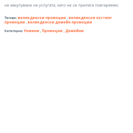
на закупуване на услугата, като не се прилага повтаряемо.
великденски промоции
великденски хостинг
Тагове:
,
промоции
великденски домейн промоции
,
Новини
Промоции
Домейни
Категории:
,
,