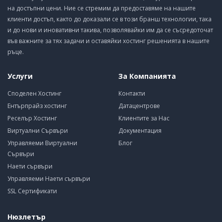
на достъпни цени. Ние се стремим да предоставяме на нашите
клиенти достъп, както до доказали се в този бранш технологии, така
и до нови и иновативни такива, позволявайки им да се съсредоточат
във важните за тях задачи и оставяйки хостинг решенията в нашите
ръце.
Услуги
За Компанията
Споделен Хостинг
Контакти
Ентърпрайз хостинг
Датацентрове
Реселър Хостинг
Клиентите за Нас
Виртуални Сървъри
Документация
Управляеми Виртуални
Блог
Сървъри
Наети сървъри
Управляеми Наети сървъри
SSL Сертификати
Нюзлетър