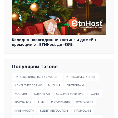
Коледно-новогодишни хостинг и домейн
промоции от ETNHost до -30%
Популярни тагове
ВИСОКО-НИВО-НА-ОБСЛУЖВАНЕ
ИНДЪСТРИ-УОЧ-ГРУП
КЛИЕНТИТЕ-ЗА-НАС
МНЕНИЯ
ПРЕПОРЪКИ
ХОСТИНГ
СИЕНИТ-АД
СТУДИО-ГЕОМЕТРИЯ
CONIT
ТРИСТАН-02
AТИК
PLOVDIV-2019
WORDPRESS
УЯЗВИМОСТИ
SLIDER-REVOLUTION
ПРОМОЦИИ