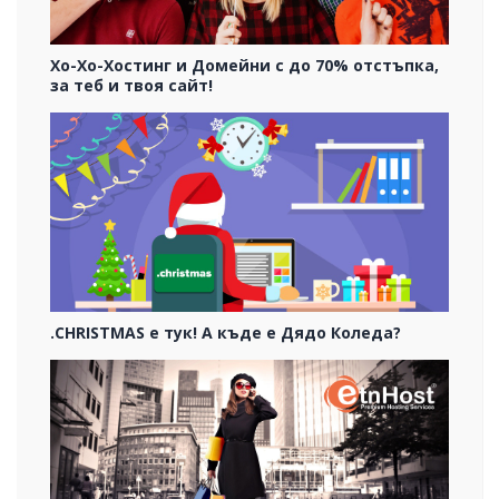
Хо-Хо-Хостинг и Домейни с до 70% отстъпка,
за теб и твоя сайт!
.CHRISTMAS е тук! А къде е Дядо Коледа?